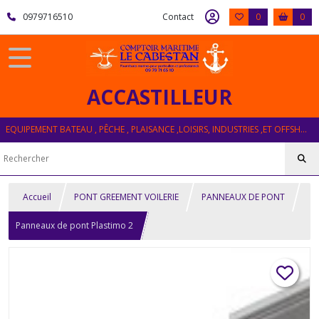
0979716510
Contact
0
0
ACCASTILLEUR
EQUIPEMENT BATEAU , PÊCHE , PLAISANCE ,LOISIRS, INDUSTRIES ,ET OFFSHORE
Accueil
PONT GREEMENT VOILERIE
PANNEAUX DE PONT
Panneaux de pont Plastimo 2