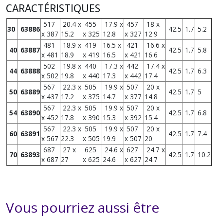
CARACTÉRISTIQUES
517
20.4 x
455
17.9 x
457
18 x
30
63886
42.5
1.7
5.2
x 387
15.2
x 325
12.8
x 327
12.9
481
18.9 x
419
16.5 x
421
16.6 x
40
63887
42.5
1.7
5.8
x 481
18.9
x 419
16.5
x 421
16.6
502
19.8 x
440
17.3 x
442
17.4 x
44
63888
42.5
1.7
6.3
x 502
19.8
x 440
17.3
x 442
17.4
567
22.3 x
505
19.9 x
507
20 x
50
63889
42.5
1.7
5
x 437
17.2
x 375
14.7
x 377
14.8
567
22.3 x
505
19.9 x
507
20 x
54
63890
42.5
1.7
6.8
x 452
17.8
x 390
15.3
x 392
15.4
567
22.3 x
505
19.9 x
507
20 x
60
63891
42.5
1.7
7.4
x 567
22.3
x 505
19.9
x 507
20
687
27 x
625
24.6 x
627
24.7 x
70
63893
42.5
1.7
10.2
x 687
27
x 625
24.6
x 627
24.7
Vous pourriez aussi être