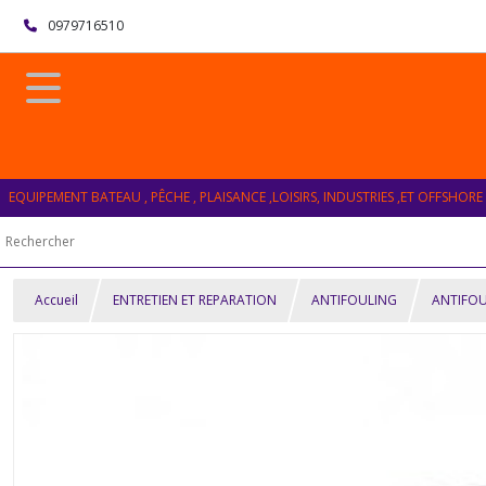
0979716510
EQUIPEMENT BATEAU , PÊCHE , PLAISANCE ,LOISIRS, INDUSTRIES ,ET OFFSHORE
Accueil
ENTRETIEN ET REPARATION
ANTIFOULING
ANTIFOU