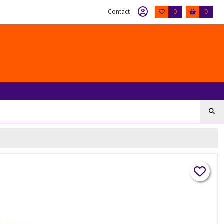
Contact
0
0