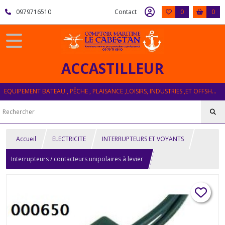
0979716510
Contact
0
0
ACCASTILLEUR
EQUIPEMENT BATEAU , PÊCHE , PLAISANCE ,LOISIRS, INDUSTRIES ,ET OFFSHORE
Accueil
ELECTRICITE
INTERRUPTEURS ET VOYANTS
Interrupteurs / contacteurs unipolaires à levier