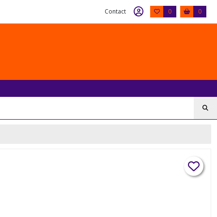
Contact
0
0