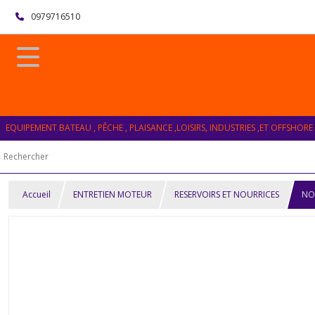
0979716510
EQUIPEMENT BATEAU , PÊCHE , PLAISANCE ,LOISIRS, INDUSTRIES ,ET OFFSHORE
Accueil
ENTRETIEN MOTEUR
RESERVOIRS ET NOURRICES
NO