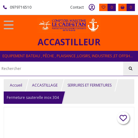
0979716510
Contact
0
0
ACCASTILLEUR
EQUIPEMENT BATEAU , PÊCHE , PLAISANCE ,LOISIRS, INDUSTRIES ,ET OFFSHORE
Accueil
ACCASTILLAGE
SERRURES ET FERMETURES
Fermeture sauterelle inox 304