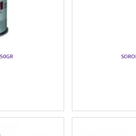
250GR
SORO