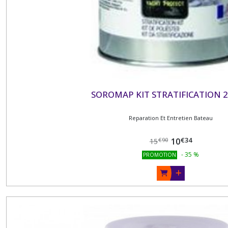
SOROMAP KIT STRATIFICATION 
Reparation Et Entretien Bateau
€
34
10
€
90
15
-
35
%
PROMOTION