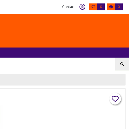
Contact
0
0