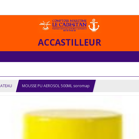
ACCASTILLEUR
BATEAU
MOUSSE PU AEROSOL 500ML soromap