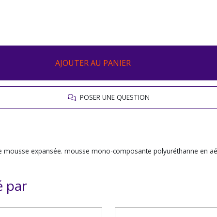
AJOUTER AU PANIER
POSER UNE QUESTION
tres de mousse expansée. mousse mono-composante polyuréthanne en aé
é par