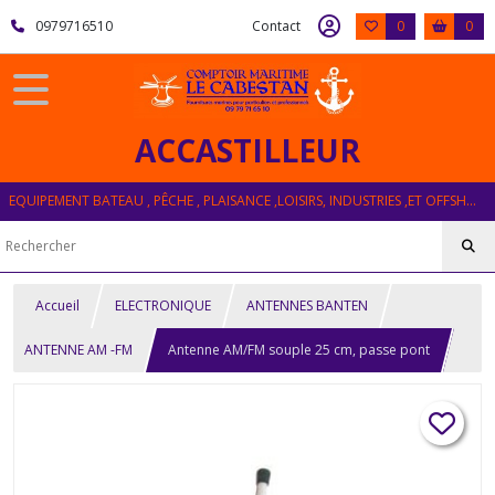
0979716510
Contact
0
0
ACCASTILLEUR
EQUIPEMENT BATEAU , PÊCHE , PLAISANCE ,LOISIRS, INDUSTRIES ,ET OFFSHORE
Accueil
ELECTRONIQUE
ANTENNES BANTEN
ANTENNE AM -FM
Antenne AM/FM souple 25 cm, passe pont