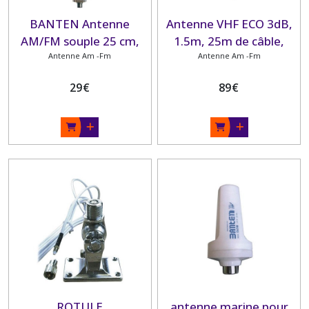
BANTEN Antenne
Antenne VHF ECO 3dB,
AM/FM souple 25 cm,
1.5m, 25m de câble,
plat pont Blanche
Antenne Am -Fm
équerre métal BANTEN
Antenne Am -Fm
29
€
89
€
ROTULE
antenne marine pour