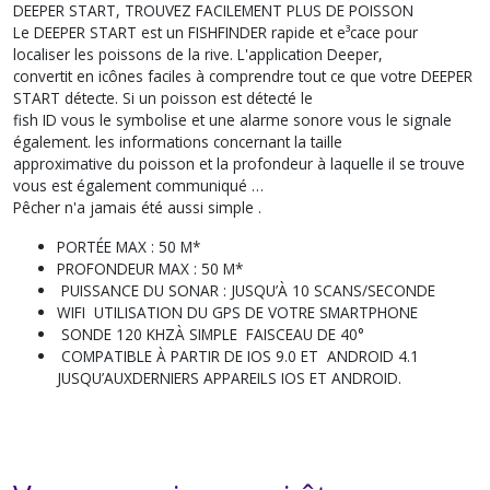
DEEPER START, TROUVEZ FACILEMENT PLUS DE POISSON
Le DEEPER START est un FISHFINDER rapide et e³cace pour
localiser les poissons de la rive. L'application Deeper,
convertit en icônes faciles à comprendre tout ce que votre DEEPER
START détecte. Si un poisson est détecté le
fish ID vous le symbolise et une alarme sonore vous le signale
également. les informations concernant la taille
approximative du poisson et la profondeur à laquelle il se trouve
vous est également communiqué …
Pêcher n'a jamais été aussi simple .
PORTÉE MAX : 50 M* 
PROFONDEUR MAX : 50 M*
PUISSANCE DU SONAR : JUSQU’À 10 SCANS/SECONDE
WIFI  UTILISATION DU
GPS
DE VOTRE SMARTPHONE
SONDE 120 KHZÀ SIMPLE FAISCEAU DE 40°
COMPATIBLE À PARTIR DE IOS 9.0 ET ANDROID 4.1
JUSQU’AUXDERNIERS APPAREILS IOS ET ANDROID.