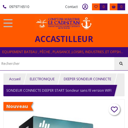
0979716510
Contact
0
0
ACCASTILLEUR
EQUIPEMENT BATEAU , PÊCHE , PLAISANCE ,LOISIRS, INDUSTRIES ,ET OFFSHORE
Accueil
ELECTRONIQUE
DEEPER SONDEUR CONNECTE
SONDEUR CONNECTE DEEPER START Sondeur sans fil version WIFI
Nouveau