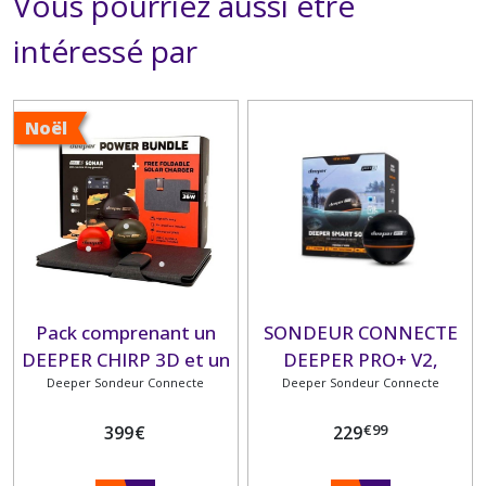
Vous pourriez aussi être
intéressé par
Noël
Pack comprenant un
SONDEUR CONNECTE
DEEPER CHIRP 3D et un
DEEPER PRO+ V2,
Panneau Solaire 36W
Deeper Sondeur Connecte
sondeur sans fil avec
Deeper Sondeur Connecte
GPS génération 2
€
99
399
€
229