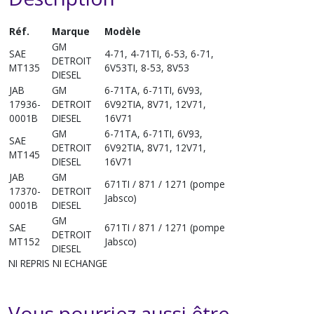
Réf.
Marque
Modèle
GM
SAE
4-71, 4-71TI, 6-53, 6-71,
DETROIT
MT135
6V53TI, 8-53, 8V53
DIESEL
JAB
GM
6-71TA, 6-71TI, 6V93,
17936-
DETROIT
6V92TIA, 8V71, 12V71,
0001B
DIESEL
16V71
GM
6-71TA, 6-71TI, 6V93,
SAE
DETROIT
6V92TIA, 8V71, 12V71,
MT145
DIESEL
16V71
JAB
GM
671TI / 871 / 1271 (pompe
17370-
DETROIT
Jabsco)
0001B
DIESEL
GM
SAE
671TI / 871 / 1271 (pompe
DETROIT
MT152
Jabsco)
DIESEL
NI REPRIS NI ECHANGE
Vous pourriez aussi être