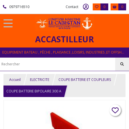
0979716510
Contact
0
0
ACCASTILLEUR
EQUIPEMENT BATEAU , PÊCHE , PLAISANCE ,LOISIRS, INDUSTRIES ,ET OFFSHORE
Accueil
ELECTRICITE
COUPE BATTERIE ET COUPLEURS
COUPE BATTERIE BIPOLAIRE 300 A