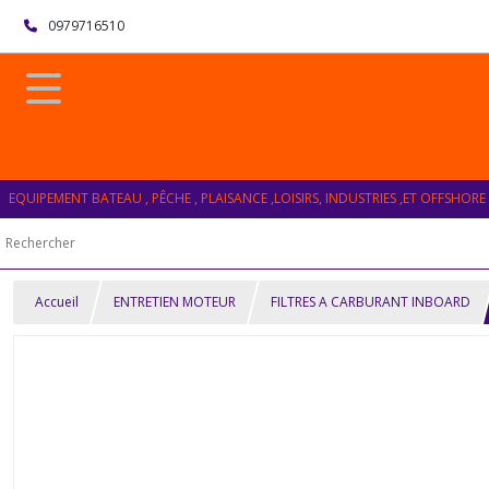
0979716510
EQUIPEMENT BATEAU , PÊCHE , PLAISANCE ,LOISIRS, INDUSTRIES ,ET OFFSHORE
Accueil
ENTRETIEN MOTEUR
FILTRES A CARBURANT INBOARD