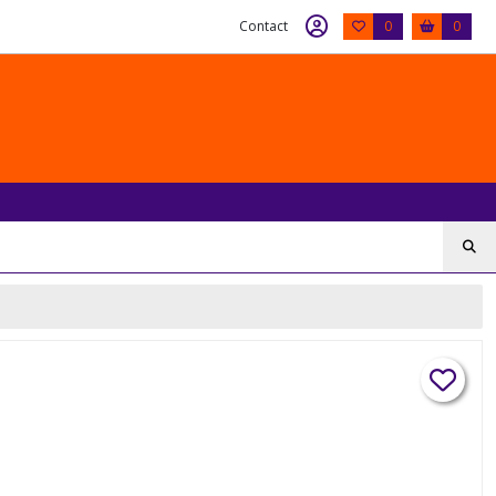
Contact
0
0