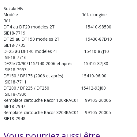
Suzuki HB
Modèle Réf. d’origine
Réf.
DT4 au DT20 modeles 2T 15410-98500
SIE18-7719
DT25 au DT150 modeles 2T 15430-87D10
SIE18-7735
DF25 au DF140 modeles 4T 15410-87J10
SIE18-7716
DF25/70/90/115/140 2006 et après 15410-87J30
SIE18-7953
DF150 / DF175 (2006 et après) 15410-96J00
SIE18-7711
DF200 / DF225 / DF250 15412-93J00
SIE18-7936
Remplace cartouche Racor 120RRAC01 99105-20006
SIE18-7947
Remplace cartouche Racor 320RRAC01 99105-20005
SIE18-7948
Vous pourriez aussi être