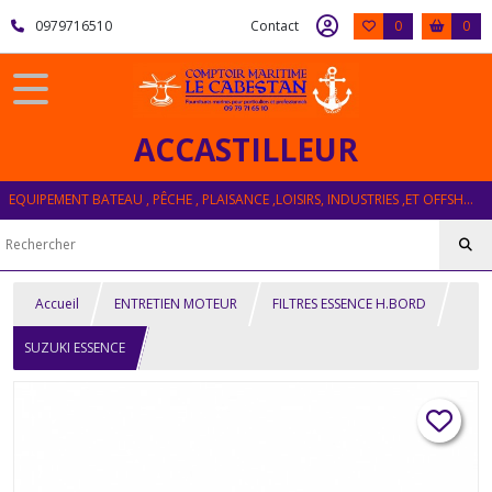
0979716510
Contact
0
0
ACCASTILLEUR
EQUIPEMENT BATEAU , PÊCHE , PLAISANCE ,LOISIRS, INDUSTRIES ,ET OFFSHORE
Accueil
ENTRETIEN MOTEUR
FILTRES ESSENCE H.BORD
SUZUKI ESSENCE