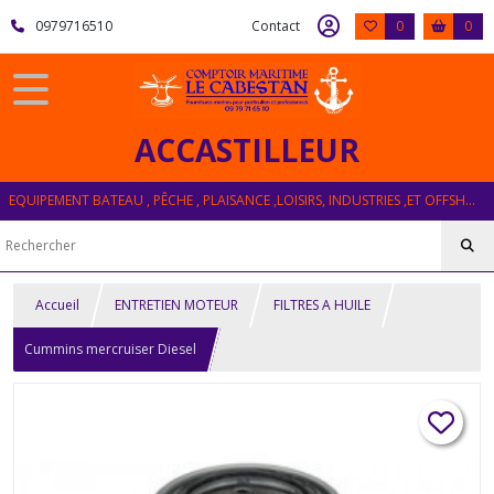
0979716510
Contact
0
0
ACCASTILLEUR
EQUIPEMENT BATEAU , PÊCHE , PLAISANCE ,LOISIRS, INDUSTRIES ,ET OFFSHORE
Accueil
ENTRETIEN MOTEUR
FILTRES A HUILE
Cummins mercruiser Diesel