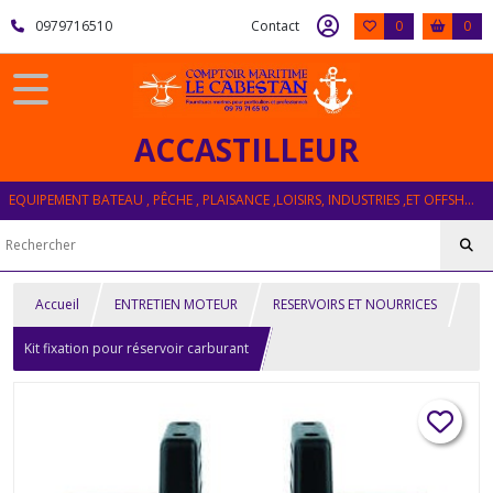
0979716510
Contact
0
0
ACCASTILLEUR
EQUIPEMENT BATEAU , PÊCHE , PLAISANCE ,LOISIRS, INDUSTRIES ,ET OFFSHORE
Accueil
ENTRETIEN MOTEUR
RESERVOIRS ET NOURRICES
Kit fixation pour réservoir carburant