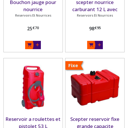
Bouchon jauge pour
scepter nourrice
nourrice
carburant 12 L avec
Reservoirs Et Nourrices
Reservoirs Et Nourrices
jauge
€
70
€
95
25
98
Fixe
Reservoir a roulettes et
Scepter reservoir fixe
pistolet 53 L
grande capacite