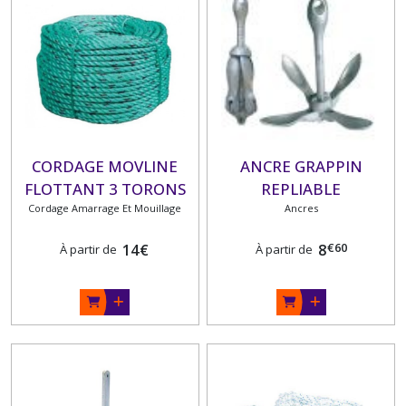
CORDAGE MOVLINE
ANCRE GRAPPIN
FLOTTANT 3 TORONS
REPLIABLE
Cordage Amarrage Et Mouillage
30 mètres
Ancres
€
60
14
€
8
À partir de
À partir de