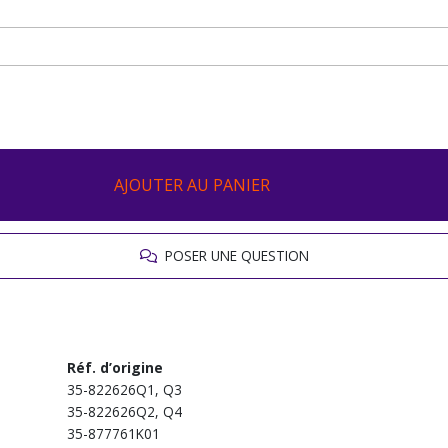
AJOUTER AU PANIER
POSER UNE QUESTION
Réf. d’origine
35-822626Q1, Q3
35-822626Q2, Q4
35-877761K01