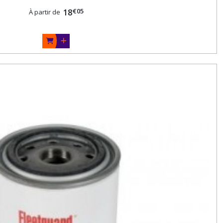
€
05
18
À partir de