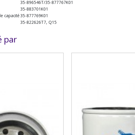
35-896546T/35-877767K01
35-883701K01
e capacité
35-877769K01
35-822626T7, Q15
é par