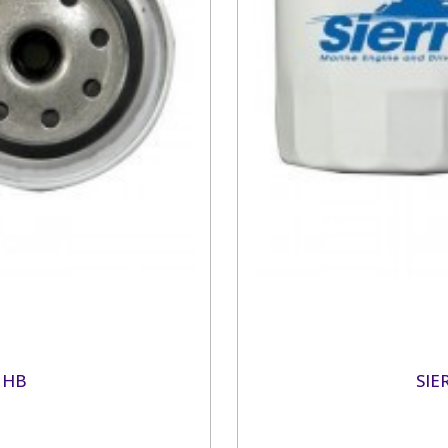
 HB
SIE