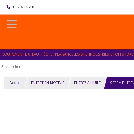
0979716510
EQUIPEMENT BATEAU , PÊCHE , PLAISANCE ,LOISIRS, INDUSTRIES ,ET OFFSHORE
Accueil
ENTRETIEN MOTEUR
FILTRES A HUILE
SIERRA FILTR