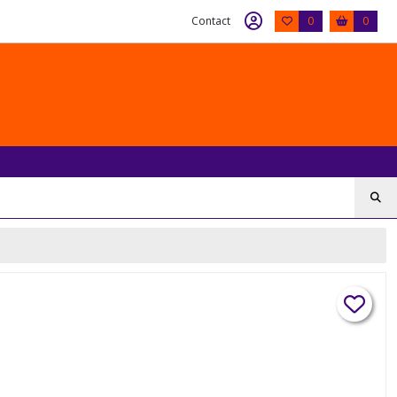
Contact
0
0