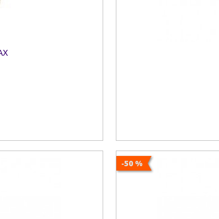
AX
-50 %