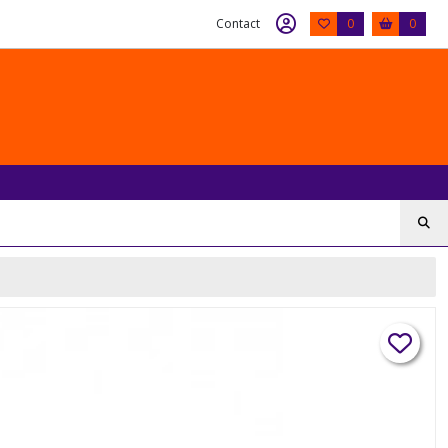
Contact
0
0