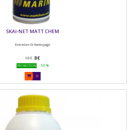
SKAI-NET MATT CHEM
Entretien Et Nettoyage
8
€
16
€
-
50
%
PROMOTION