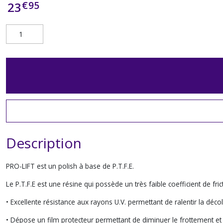
€
95
23
Description
PRO-LIFT est un polish à base de P.T.F.E.
Le P.T.F.E est une résine qui possède un très faible coefficient de fric
• Excellente résistance aux rayons U.V. permettant de ralentir la décol
• Dépose un film protecteur permettant de diminuer le frottement et l