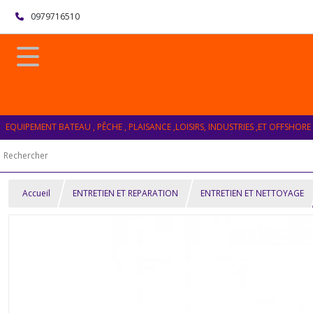
0979716510
EQUIPEMENT BATEAU , PÊCHE , PLAISANCE ,LOISIRS, INDUSTRIES ,ET OFFSHORE
Accueil
ENTRETIEN ET REPARATION
ENTRETIEN ET NETTOYAGE