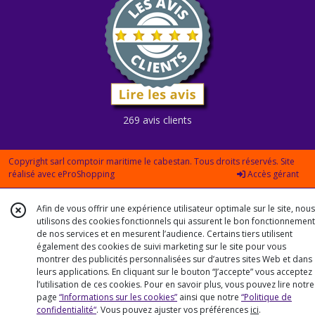
269 avis clients
Copyright sarl comptoir maritime le cabestan. Tous droits réservés. Site
réalisé avec
eProShopping
Accès gérant
Afin de vous offrir une expérience utilisateur optimale sur le site, nous
utilisons des cookies fonctionnels qui assurent le bon fonctionnement
de nos services et en mesurent l’audience. Certains tiers utilisent
également des cookies de suivi marketing sur le site pour vous
montrer des publicités personnalisées sur d’autres sites Web et dans
leurs applications. En cliquant sur le bouton “J’accepte” vous acceptez
l’utilisation de ces cookies. Pour en savoir plus, vous pouvez lire notre
page
“Informations sur les cookies”
ainsi que notre
“Politique de
confidentialité“
. Vous pouvez ajuster vos préférences
ici
.