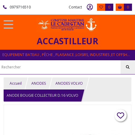
0979716510
Contact
0
0
ACCASTILLEUR
EQUIPEMENT BATEAU , PÊCHE , PLAISANCE ,LOISIRS, INDUSTRIES ,ET OFFSHORE
Accueil
ANODES
ANODES VOLVO
ANODE BOUGIE COLLECTEUR D.16 VOLVO