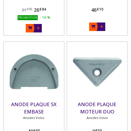
€
84
€
10
26
46
€
95
31
-
16
%
PROMOTION
ANODE PLAQUE SX
ANODE PLAQUE
EMBASE
MOTEUR DUO
Anodes Volvo
Anodes Volvo
€
60
€
50