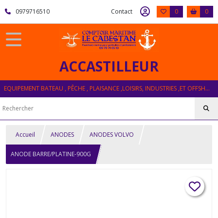
0979716510
Contact
0
0
ACCASTILLEUR
EQUIPEMENT BATEAU , PÊCHE , PLAISANCE ,LOISIRS, INDUSTRIES ,ET OFFSHORE
Accueil
ANODES
ANODES VOLVO
ANODE BARRE/PLATINE-900G