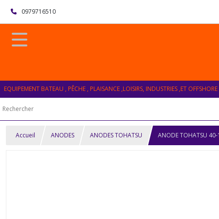
0979716510
EQUIPEMENT BATEAU , PÊCHE , PLAISANCE ,LOISIRS, INDUSTRIES ,ET OFFSHORE
Accueil
ANODES
ANODES TOHATSU
ANODE TOHATSU 40-