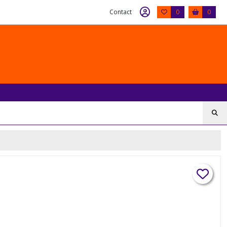
Contact
0
0