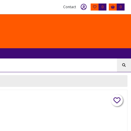
Contact
0
0