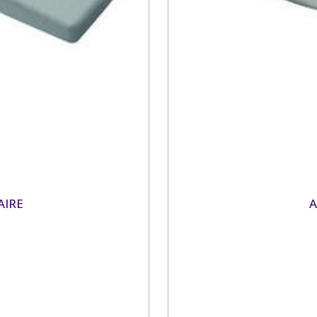
AIRE
A