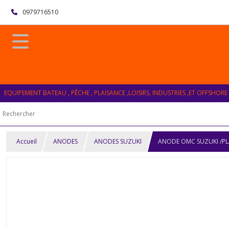
0979716510
EQUIPEMENT BATEAU , PÊCHE , PLAISANCE ,LOISIRS, INDUSTRIES ,ET OFFSHORE
Accueil
ANODES
ANODES SUZUKI
ANODE OMC SUZUKI /P