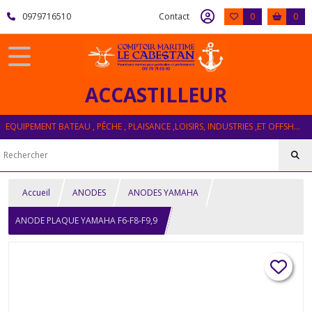
0979716510
Contact
0
0
ACCASTILLEUR
EQUIPEMENT BATEAU , PÊCHE , PLAISANCE ,LOISIRS, INDUSTRIES ,ET OFFSHORE
Accueil
ANODES
ANODES YAMAHA
ANODE PLAQUE YAMAHA F6-F8-F9,9