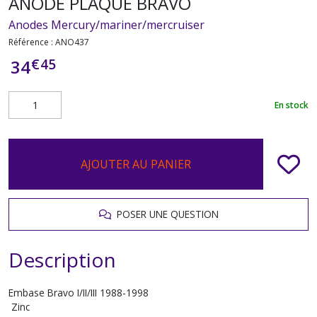
ANODE PLAQUE BRAVO
Anodes Mercury/mariner/mercruiser
Référence :
ANO437
€
45
34
En stock
AJOUTER AU PANIER
POSER UNE QUESTION
Description
Embase Bravo I/II/III 1988-1998
Zinc