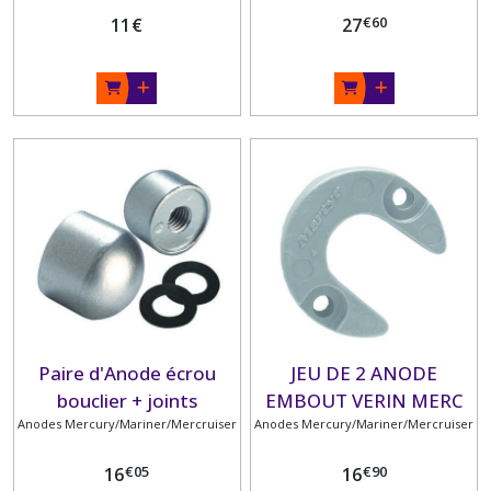
€
60
11
€
27
Paire d'Anode écrou
JEU DE 2 ANODE
bouclier + joints
EMBOUT VERIN MERC
Anodes Mercury/Mariner/Mercruiser
Anodes Mercury/Mariner/Mercruiser
PM
€
05
€
90
16
16