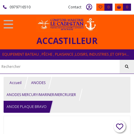
0979716510
Contact
0
0
ACCASTILLEUR
EQUIPEMENT BATEAU , PÊCHE , PLAISANCE ,LOISIRS, INDUSTRIES ,ET OFFSHORE
Accueil
ANODES
ANODES MERCURY/MARINER/MERCRUISER
ANODE PLAQUE BRAVO