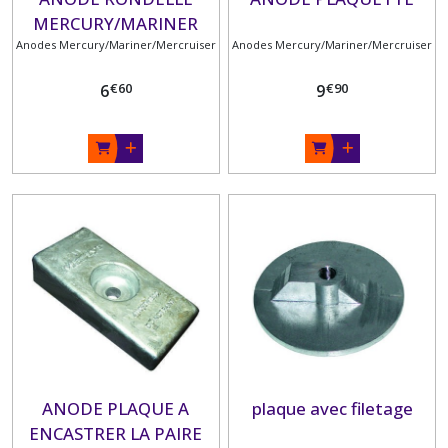
MERCURY/MARINER
Anodes Mercury/Mariner/Mercruiser
DIA : 24
Anodes Mercury/Mariner/Mercruiser
€
60
€
90
6
9
ANODE PLAQUE A
plaque avec filetage
ENCASTRER LA PAIRE