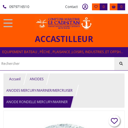
0979716510
Contact
0
0
ACCASTILLEUR
EQUIPEMENT BATEAU , PÊCHE , PLAISANCE ,LOISIRS, INDUSTRIES ,ET OFFSHORE
Accueil
ANODES
ANODES MERCURY/MARINER/MERCRUISER
ANODE RONDELLE MERCURY/MARINER