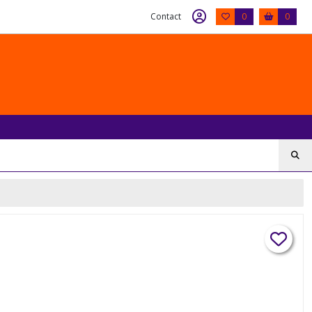
Contact
0
0