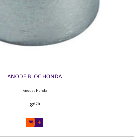
ANODE BLOC HONDA
Anodes Honda
€
70
8