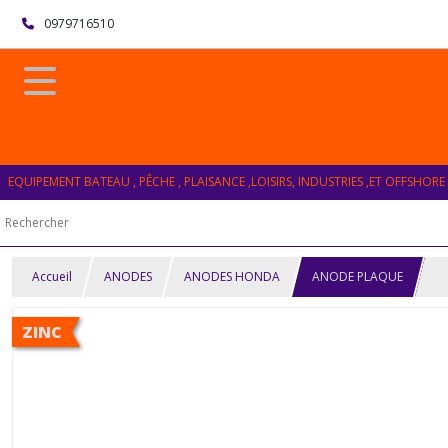
0979716510
EQUIPEMENT BATEAU , PÊCHE , PLAISANCE ,LOISIRS, INDUSTRIES ,ET OFFSHORE
Accueil
ANODES
ANODES HONDA
ANODE PLAQUE
ZINC