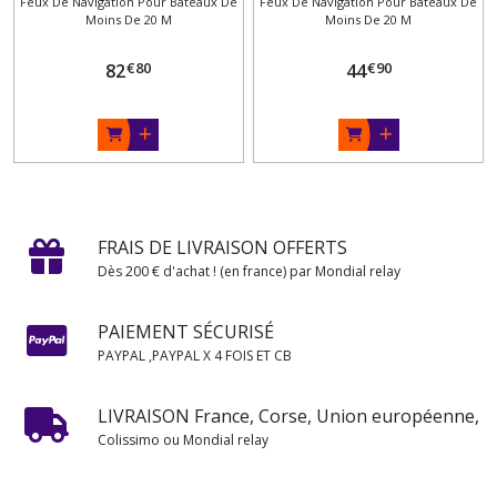
Feux De Navigation Pour Bateaux De
Feux De Navigation Pour Bateaux De
MAT RABATTABLE
Moins De 20 M
Moins De 20 M
€
80
€
90
82
44
FRAIS DE LIVRAISON OFFERTS
Dès 200 € d'achat ! (en france) par Mondial relay
PAIEMENT SÉCURISÉ
PAYPAL ,PAYPAL X 4 FOIS ET CB
LIVRAISON France, Corse, Union européenne,
Colissimo ou Mondial relay