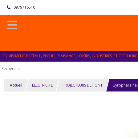
0979716510
EQUIPEMENT BATEAU , PÊCHE , PLAISANCE ,LOISIRS, INDUSTRIES ,ET OFFSHORE
Accueil
ELECTRICITE
PROJECTEURS DE PONT
Gyrophare hal