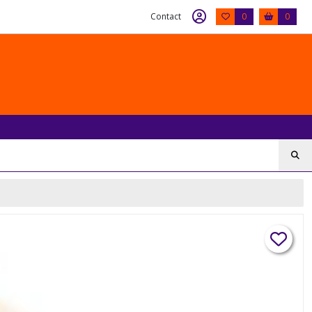
Contact
0
0