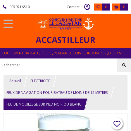
0979716510
Contact
0
0
ACCASTILLEUR
EQUIPEMENT BATEAU , PÊCHE , PLAISANCE ,LOISIRS, INDUSTRIES ,ET OFFSHORE
Accueil
ELECTRICITE
FEUX DE NAVIGATION POUR BATEAU DE MOINS DE 12 METRES
FEU DE MOUILLEGE SUR PIED NOIR OU BLANC