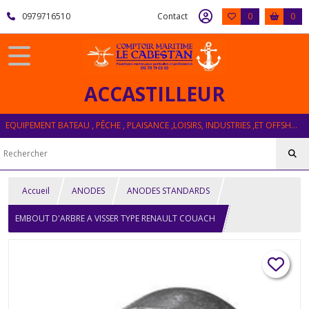
0979716510
Contact
0
0
ACCASTILLEUR
EQUIPEMENT BATEAU , PÊCHE , PLAISANCE ,LOISIRS, INDUSTRIES ,ET OFFSHORE
Accueil
ANODES
ANODES STANDARDS
EMBOUT D'ARBRE A VISSER TYPE RENAULT COUACH