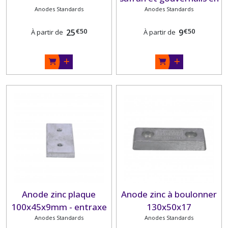
Anodes Standards
Anodes Standards
zinc
€
50
€
50
25
9
À partir de
À partir de
Anode zinc plaque
Anode zinc à boulonner
100x45x9mm - entraxe
130x50x17
Anodes Standards
50mm
Anodes Standards