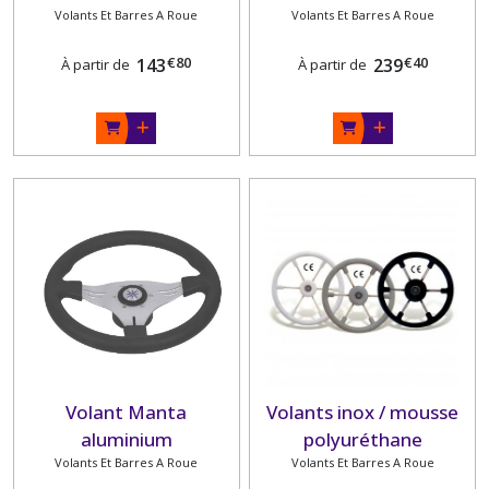
Volants Et Barres A Roue
Volants Et Barres A Roue
VOILIER
€
80
€
40
143
239
À partir de
À partir de
Volant Manta
Volants inox / mousse
aluminium
polyuréthane
Volants Et Barres A Roue
Volants Et Barres A Roue