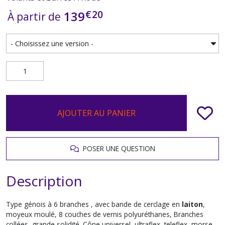
€
20
139
À partir de
AJOUTER AU PANIER
POSER UNE QUESTION
Description
Type génois à 6 branches , avec bande de cerclage en
laiton
,
moyeux moulé, 8 couches de vernis polyuréthanes, Branches
collées, grande solidité. Cône universel, ultraflex, teleflex, morse,