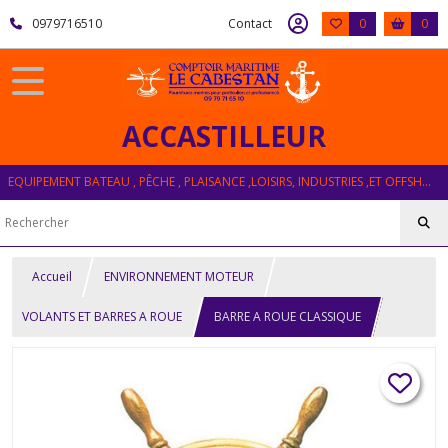
0979716510
Contact
0
0
ACCASTILLEUR
EQUIPEMENT BATEAU , PÊCHE , PLAISANCE ,LOISIRS, INDUSTRIES ,ET OFFSHORE
Accueil
ENVIRONNEMENT MOTEUR
VOLANTS ET BARRES A ROUE
BARRE A ROUE CLASSIQUE