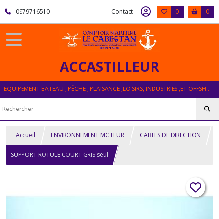
0979716510
Contact
0
0
ACCASTILLEUR
EQUIPEMENT BATEAU , PÊCHE , PLAISANCE ,LOISIRS, INDUSTRIES ,ET OFFSHORE
Accueil
ENVIRONNEMENT MOTEUR
CABLES DE DIRECTION
SUPPORT ROTULE COURT GRIS seul