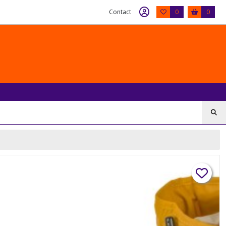
Contact
0
0