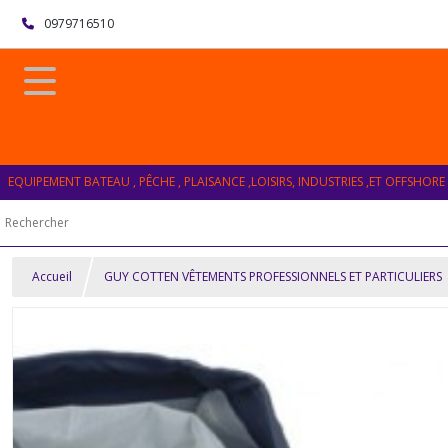
0979716510
EQUIPEMENT BATEAU , PÊCHE , PLAISANCE ,LOISIRS, INDUSTRIES ,ET OFFSHORE
Accueil
GUY COTTEN VÊTEMENTS PROFESSIONNELS ET PARTICULIERS