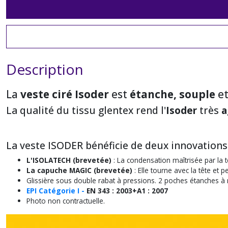
Description
La
veste ciré Isoder
est
étanche, souple
et
La qualité du tissu glentex rend l'
Isoder
très
a
La veste ISODER bénéficie de deux innovatio
L'ISOLATECH (brevetée)
: La condensation maîtrisée par la te
La capuche MAGIC (brevetée)
: Elle tourne avec la tête et
Glissière sous double rabat à pressions. 2 poches étanches à r
EPI
Catégorie I -
EN 343 : 2003+A1 : 2007
Photo non contractuelle.