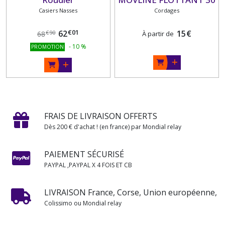
Casiers Nasses
mètres
Cordages
€
01
62
15
€
€
90
68
À partir de
-
10
%
PROMOTION
FRAIS DE LIVRAISON OFFERTS
Dès 200 € d'achat ! (en france) par Mondial relay
PAIEMENT SÉCURISÉ
PAYPAL ,PAYPAL X 4 FOIS ET CB
LIVRAISON France, Corse, Union européenne,
Colissimo ou Mondial relay