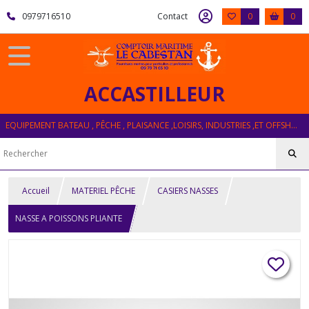
0979716510
Contact
0
0
ACCASTILLEUR
EQUIPEMENT BATEAU , PÊCHE , PLAISANCE ,LOISIRS, INDUSTRIES ,ET OFFSHORE
Accueil
MATERIEL PÊCHE
CASIERS NASSES
NASSE A POISSONS PLIANTE