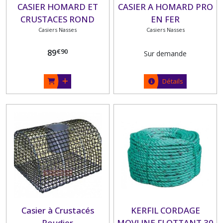
CASIER HOMARD ET
CASIER A HOMARD PRO
CRUSTACES ROND
EN FER
Casiers Nasses
PLIANT
Casiers Nasses
€
90
89
Sur demande
Détails
Casier à Crustacés
KERFIL CORDAGE
Roudier
MOVLINE FLOTTANT 30