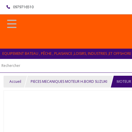
0979716510
EQUIPEMENT BATEAU , PÊCHE , PLAISANCE ,LOISIRS, INDUSTRIES ,ET OFFSHORE
Accueil
PIECES MECANIQUES MOTEUR H.BORD SUZUKI
MOTEUR 