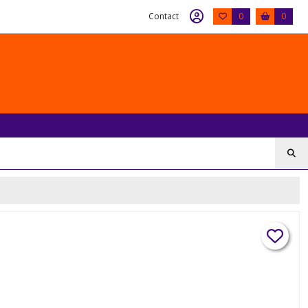
Contact
0
0