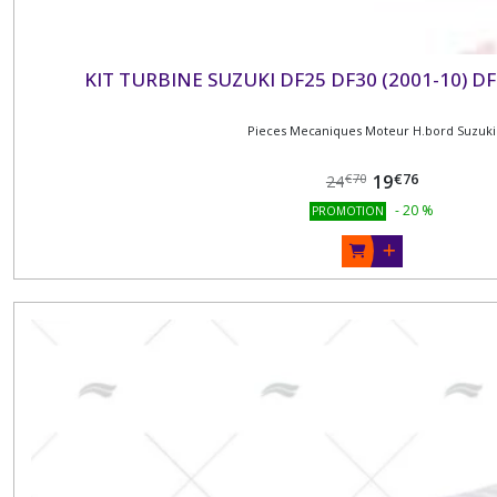
KIT TURBINE SUZUKI DF25 DF30 (2001-10) DF
Pieces Mecaniques Moteur H.bord Suzuki
€
76
19
€
70
24
-
20
%
PROMOTION