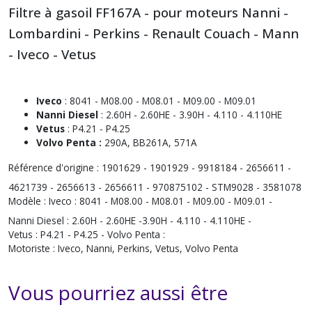
Filtre à gasoil FF167A - pour moteurs Nanni -
Lombardini - Perkins - Renault Couach - Mann
- Iveco - Vetus
Iveco
: 8041 - M08.00 - M08.01 - M09.00 - M09.01
Nanni Diesel
: 2.60H - 2.60HE - 3.90H - 4.110 - 4.110HE
Vetus
: P4.21 - P4.25
Volvo Penta :
290A, BB261A, 571A
Référence d'origine :
1901629 - 1901929 - 9918184 - 2656611 -
4621739 - 2656613 - 2656611 - 970875102 - STM9028 - 3581078
Modèle :
Iveco : 8041 - M08.00 - M08.01 - M09.00 - M09.01 -
Nanni Diesel : 2.60H - 2.60HE -3.90H - 4.110 - 4.110HE -
Vetus : P4.21 - P4.25 - Volvo Penta :
Motoriste :
Iveco, Nanni, Perkins, Vetus, Volvo Penta
Vous pourriez aussi être