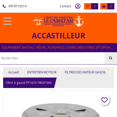
0979716510
Contact
0
0
ACCASTILLEUR
EQUIPEMENT BATEAU , PÊCHE , PLAISANCE ,LOISIRS, INDUSTRIES ,ET OFFSHORE
Accueil
ENTRETIEN MOTEUR
FILTRES DECANTEUR GASOIL
Filtre à gasoil FF167A FIM2F360