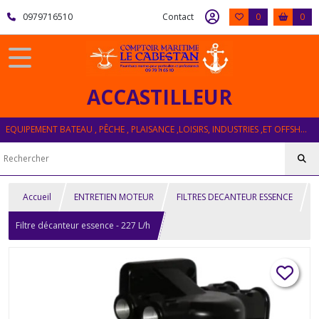
0979716510
Contact
0
0
ACCASTILLEUR
EQUIPEMENT BATEAU , PÊCHE , PLAISANCE ,LOISIRS, INDUSTRIES ,ET OFFSHORE
Accueil
ENTRETIEN MOTEUR
FILTRES DECANTEUR ESSENCE
Filtre décanteur essence - 227 L/h