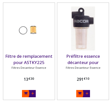
Filtre de remplacement
Préfiltre essence
pour ASTKY225
décanteur pour
Filtres Decanteur Essence
moteurs jusqu'à 50ch
Filtres Decanteur Essence
€
30
€
10
13
291