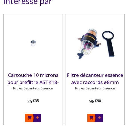
intéressé par
Cartouche 10 microns
Filtre décanteur essence
pour préfiltre ASTK18-
avec raccords ø8mm
Filtres Decanteur Essence
7932
Filtres Decanteur Essence
€
35
€
90
25
98