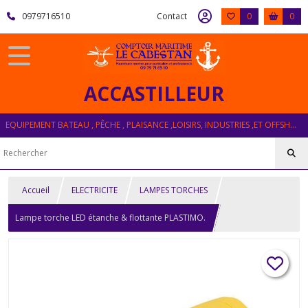
0979716510
Contact
0
0
ACCASTILLEUR
EQUIPEMENT BATEAU , PÊCHE , PLAISANCE ,LOISIRS, INDUSTRIES ,ET OFFSHORE
Accueil
ELECTRICITE
LAMPES TORCHES
Lampe torche LED étanche & flottante PLASTIMO.