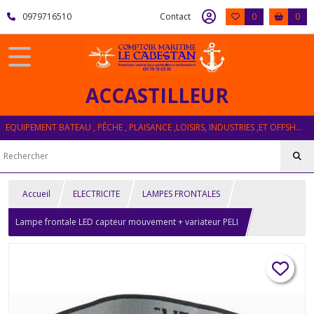
0979716510
Contact
0
0
ACCASTILLEUR
EQUIPEMENT BATEAU , PÊCHE , PLAISANCE ,LOISIRS, INDUSTRIES ,ET OFFSHORE
Accueil
ELECTRICITE
LAMPES FRONTALES
Lampe frontale LED capteur mouvement + variateur PELI