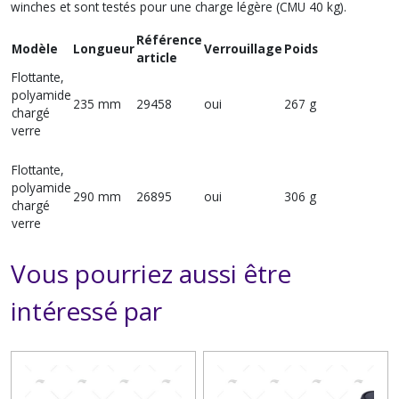
winches et sont testés pour une charge légère (CMU 40 kg).
Référence
Modèle
Longueur
Verrouillage
Poids
article
Flottante,
polyamide
235 mm
29458
oui
267 g
chargé
verre
Flottante,
polyamide
290 mm
26895
oui
306 g
chargé
verre
Vous pourriez aussi être
intéressé par