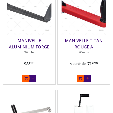
MANIVELLE
MANIVELLE TITAN
ALUMINIUM FORGE
ROUGE A
LEWMAR 250 mm
Winchs
VERROUILLAGE
Winchs
LEWMAR
€
35
€
90
98
71
À partir de