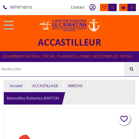
0979716510
Contact
0
0
ACCASTILLEUR
EQUIPEMENT BATEAU , PÊCHE , PLAISANCE ,LOISIRS, INDUSTRIES ,ET OFFSHORE
Accueil
ACCASTILLAGE
WINCHS
Manivelles flottantes BARTON