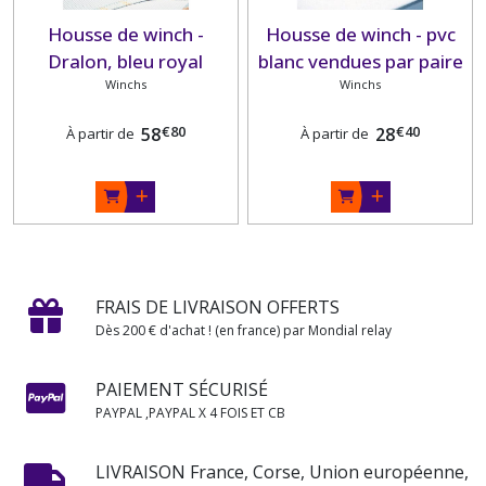
Housse de winch -
Housse de winch - pvc
Dralon, bleu royal
blanc vendues par paire
vendues par paire
Winchs
Winchs
€
80
€
40
58
28
À partir de
À partir de
FRAIS DE LIVRAISON OFFERTS
Dès 200 € d'achat ! (en france) par Mondial relay
PAIEMENT SÉCURISÉ
PAYPAL ,PAYPAL X 4 FOIS ET CB
LIVRAISON France, Corse, Union européenne,