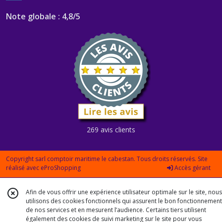
Note globale : 4,8/5
269 avis clients
Copyright sarl comptoir maritime le cabestan. Tous droits réservés. Site
réalisé avec
eProShopping
Accès gérant
Afin de vous offrir une expérience utilisateur optimale sur le site, nous
utilisons des cookies fonctionnels qui assurent le bon fonctionnement
de nos services et en mesurent l’audience. Certains tiers utilisent
également des cookies de suivi marketing sur le site pour vous