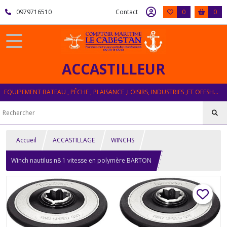
0979716510
Contact
0
0
ACCASTILLEUR
EQUIPEMENT BATEAU , PÊCHE , PLAISANCE ,LOISIRS, INDUSTRIES ,ET OFFSHORE
Accueil
ACCASTILLAGE
WINCHS
Winch nautilus n8 1 vitesse en polymère BARTON