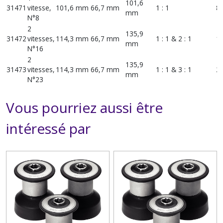
101,6
31471
vitesse,
101,6 mm
66,7 mm
1 : 1
8 
mm
N°8
2
135,9
31472
vitesses,
114,3 mm
66,7 mm
1 : 1 & 2 : 1
16
mm
N°16
2
135,9
31473
vitesses,
114,3 mm
66,7 mm
1 : 1 & 3 : 1
23
mm
N°23
Vous pourriez aussi être
intéressé par