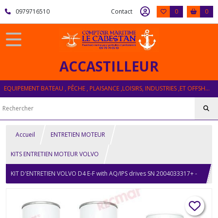
0979716510
Contact
0
0
ACCASTILLEUR
EQUIPEMENT BATEAU , PÊCHE , PLAISANCE ,LOISIRS, INDUSTRIES ,ET OFFSHORE
Accueil
ENTRETIEN MOTEUR
KITS ENTRETIEN MOTEUR VOLVO
KIT D'ENTRETIEN VOLVO D4 E-F with AQ/IPS drives SN 2004033317+ -
MY2019