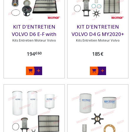
KIT D'ENTRETIEN
KIT D'ENTRETIEN
VOLVO D6 E-F with
VOLVO D4 G MY2020+
Kits Entretien Moteur Volvo
AQ/IPS drives SN
Kits Entretien Moteur Volvo
2006040970+ -MY2019/
€
60
194
185
€
D6 G MY2020+