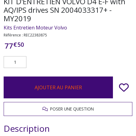
KIT D'ENTRETIEN VOLVO D4 E-F with
AQ/IPS drives SN 2004033317+ -
MY2019
Kits Entretien Moteur Volvo
Référence :
REC22383875
€
50
77
AJOUTER AU PANIER
POSER UNE QUESTION
Description