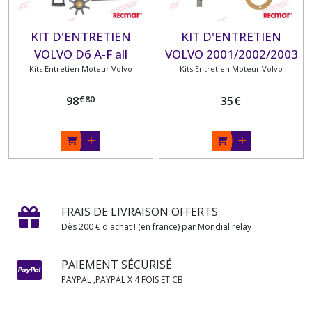
KIT D'ENTRETIEN
KIT D'ENTRETIEN
VOLVO D6 A-F all
VOLVO 2001/2002/2003
Inboard engines/ D6 A-D
Kits Entretien Moteur Volvo
Kits Entretien Moteur Volvo
with AQ/IPS drives -
€
80
98
35
€
MY2019
FRAIS DE LIVRAISON OFFERTS
Dès 200 € d'achat ! (en france) par Mondial relay
PAIEMENT SÉCURISÉ
PAYPAL ,PAYPAL X 4 FOIS ET CB