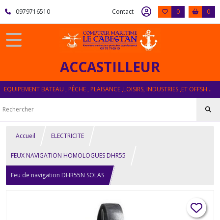
0979716510
Contact
0
0
ACCASTILLEUR
EQUIPEMENT BATEAU , PÊCHE , PLAISANCE ,LOISIRS, INDUSTRIES ,ET OFFSHORE
Accueil
ELECTRICITE
FEUX NAVIGATION HOMOLOGUES DHR55
Feu de navigation DHR55N SOLAS