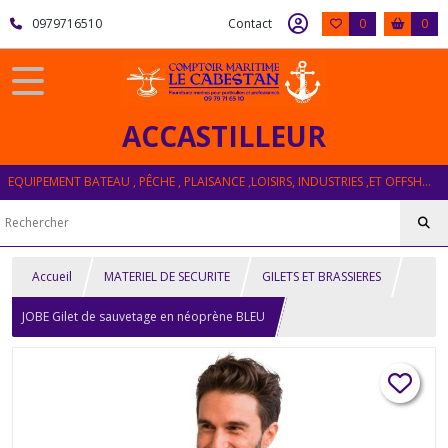
0979716510
Contact
0
0
ACCASTILLEUR
EQUIPEMENT BATEAU , PÊCHE , PLAISANCE ,LOISIRS, INDUSTRIES ,ET OFFSHORE
Accueil
MATERIEL DE SECURITE
GILETS ET BRASSIERES
JOBE Gilet de sauvetage en néoprène BLEU