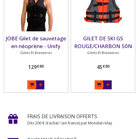
JOBE Gilet de sauvetage
GILET DE SKI GS
en néoprène - Unify
ROUGE/CHARBON 50N
Gilets Et Brassieres
Gilets Et Brassieres
IMNASA
€
80
€
80
129
45
FRAIS DE LIVRAISON OFFERTS
Dès 200 € d'achat ! (en france) par Mondial relay