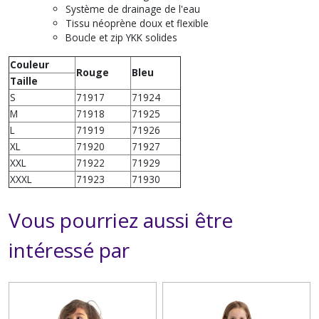
Système de drainage de l'eau
Tissu néoprène doux et flexible
Boucle et zip YKK solides
Couleur
Rouge
Bleu
Taille
S
71917
71924
M
71918
71925
L
71919
71926
XL
71920
71927
XXL
71922
71929
XXXL
71923
71930
Vous pourriez aussi être
intéressé par