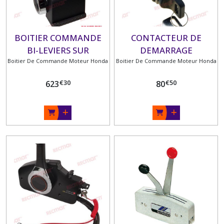
BOITIER COMMANDE
CONTACTEUR DE
BI-LEVIERS SUR
DEMARRAGE
Boitier De Commande Moteur Honda
PUPITRE 06240-ZW5-
Boitier De Commande Moteur Honda
U60
€
30
€
50
623
80