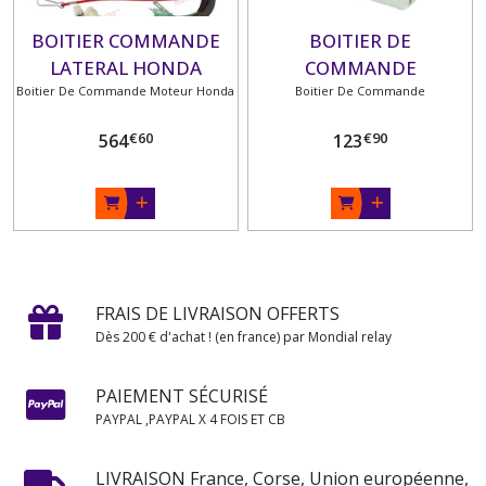
BOITIER COMMANDE
BOITIER DE
LATERAL HONDA
COMMANDE
Boitier De Commande Moteur Honda
24800-ZZ5-A02
ULTRAFLEX B47
Boitier De Commande
€
60
€
90
564
123
FRAIS DE LIVRAISON OFFERTS
Dès 200 € d'achat ! (en france) par Mondial relay
PAIEMENT SÉCURISÉ
PAYPAL ,PAYPAL X 4 FOIS ET CB
LIVRAISON France, Corse, Union européenne,