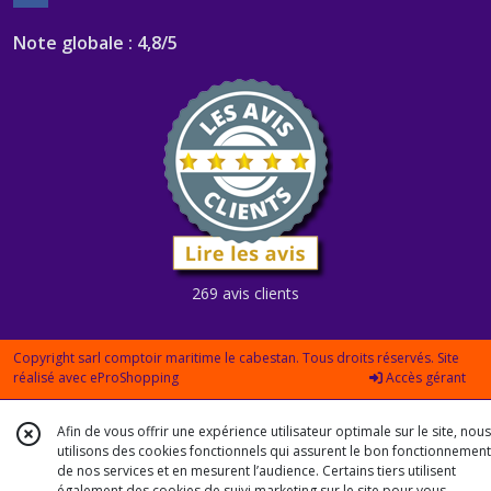
Note globale : 4,8/5
269 avis clients
Copyright sarl comptoir maritime le cabestan. Tous droits réservés. Site
réalisé avec
eProShopping
Accès gérant
Afin de vous offrir une expérience utilisateur optimale sur le site, nous
utilisons des cookies fonctionnels qui assurent le bon fonctionnement
de nos services et en mesurent l’audience. Certains tiers utilisent
également des cookies de suivi marketing sur le site pour vous