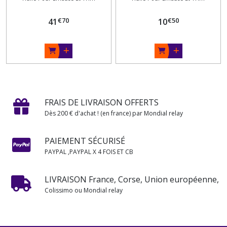
+ pompe
Yamaha
€
70
€
50
41
10
FRAIS DE LIVRAISON OFFERTS
Dès 200 € d'achat ! (en france) par Mondial relay
PAIEMENT SÉCURISÉ
PAYPAL ,PAYPAL X 4 FOIS ET CB
LIVRAISON France, Corse, Union européenne,
Colissimo ou Mondial relay