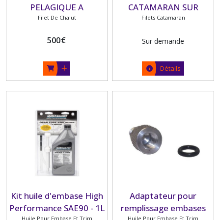
PELAGIQUE A
CATAMARAN SUR
CREVETTES ET POISSON
Filet De Chalut
Filets Catamaran
MESURE
POUR TRACTION 100 CV
500
€
Sur demande
MAXI
Détails
Kit huile d'embase High
Adaptateur pour
Performance SAE90 - 1L
remplissage embases
Huile Pour Embase Et Trim
Huile Pour Embase Et Trim