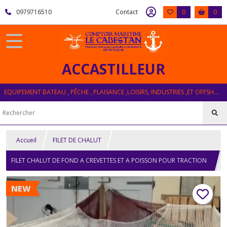
0979716510
Contact
0
0
ACCASTILLEUR
EQUIPEMENT BATEAU , PÊCHE , PLAISANCE ,LOISIRS, INDUSTRIES ,ET OFFSHORE
Accueil
FILET DE CHALUT
FILET CHALUT DE FOND A CREVETTES ET A POISSON POUR TRACTION
100 CV MAXI
NEW