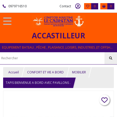
0979716510
Contact
0
0
ACCASTILLEUR
EQUIPEMENT BATEAU , PÊCHE , PLAISANCE ,LOISIRS, INDUSTRIES ,ET OFFSHORE
Accueil
CONFORT ET VIE A BORD
MOBILIER
TAPIS BIENVENUE A BORD AVEC PAVILLONS .