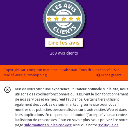
269 avis clients
Copyright sarl comptoir maritime le cabestan. Tous droits réservés. Site
réalisé avec
eProShopping
Accès gérant
Afin de vous offrir une expérience utilisateur optimale sur le site, nous
utilisons des cookies fonctionnels qui assurent le bon fonctionnement
de nos services et en mesurent l’audience. Certains tiers utilisent
également des cookies de suivi marketing sur le site pour vous
montrer des publicités personnalisées sur d’autres sites Web et dans
leurs applications. En cliquant sur le bouton “J’accepte” vous acceptez
l’utilisation de ces cookies. Pour en savoir plus, vous pouvez lire notre
page
“Informations sur les cookies”
ainsi que notre
“Politique de