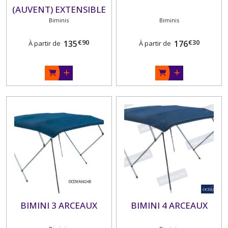
(AUVENT) EXTENSIBLE
POUR BATEAU
Biminis
Biminis
€
90
€
30
135
176
À partir de
À partir de
BIMINI 3 ARCEAUX
BIMINI 4 ARCEAUX