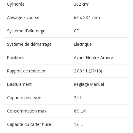
Cylindrée
362 cm³
Alésage x course
63 x 58.1 mm
Système d'allumage
CDI
Système de démarrage
Electrique
Positions
Avant-Neutre-Arrière
Rapport de réduction
2.08 : 1 (27/13)
Basculement
Réglage Manuel
Capacité réservoir
24 L
Consommation max.
6.9 L/h
Capacité du carter huile
1.6 L