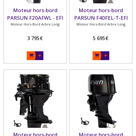
Moteur hors-bord
Moteur hors-bord
PARSUN F20AFWL - EFI
PARSUN F40FEL-T-EFI
20 CV 4 TEMPS ARBRE
Moteur Hors-Bord Arbre Long
40 CV 4 TEMPS ARBRE
Moteur Hors-Bord Arbre Long
LONG
LONG
3 795
€
5 695
€
Moteur hors-bord
Moteur hors-bord