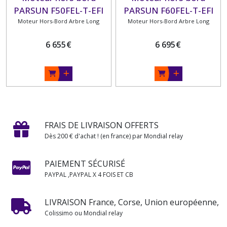
PARSUN F50FEL-T-EFI
PARSUN F60FEL-T-EFI
50 CV 4 TEMPS ARBRE
Moteur Hors-Bord Arbre Long
60 CV 4 TEMPS ARBRE
Moteur Hors-Bord Arbre Long
LONG
LONG
6 655
€
6 695
€
FRAIS DE LIVRAISON OFFERTS
Dès 200 € d'achat ! (en france) par Mondial relay
PAIEMENT SÉCURISÉ
PAYPAL ,PAYPAL X 4 FOIS ET CB
LIVRAISON France, Corse, Union européenne,
Colissimo ou Mondial relay