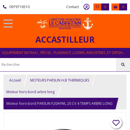
0979716510
Contact
0
0
ACCASTILLEUR
EQUIPEMENT BATEAU , PÊCHE , PLAISANCE ,LOISIRS, INDUSTRIES ,ET OFFSHORE
Accueil
MOTEURS PARSUN H.B THERMIQUES
Moteur hors-bord arbre long
Moteur hors-bord PARSUN F20AFWL 20 CV 4 TEMPS ARBRE LONG