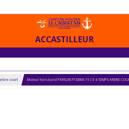
ACCASTILLEUR
arbre court
Moteur hors-bord PARSUN F15BMS 15 CV 4 TEMPS ARBRE COU