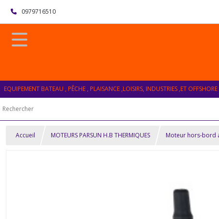
0979716510
EQUIPEMENT BATEAU , PÊCHE , PLAISANCE ,LOISIRS, INDUSTRIES ,ET OFFSHORE
Accueil
MOTEURS PARSUN H.B THERMIQUES
Moteur hors-bord 