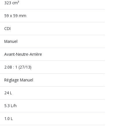
323 cm³
59 x 59 mm
CDI
Manuel
Avant-Neutre-Arrière
2.08 : 1 (27/13)
Réglage Manuel
24 L
5.3 L/h
1.0 L