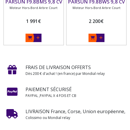
PARSUN F9.8BMS 9,8 CV
PARSUN F9.8BWS 9,8 CV
4 TEMPS ARBRE COURT
Moteur Hors-Bord Arbre Court
4 TEMPS ARBRE COURT
Moteur Hors-Bord Arbre Court
1 991
€
2 200
€
FRAIS DE LIVRAISON OFFERTS
Dès 200 € d'achat ! (en france) par Mondial relay
PAIEMENT SÉCURISÉ
PAYPAL ,PAYPAL X 4 FOIS ET CB
LIVRAISON France, Corse, Union européenne,
Colissimo ou Mondial relay