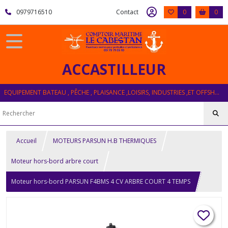
0979716510
Contact
0
0
ACCASTILLEUR
EQUIPEMENT BATEAU , PÊCHE , PLAISANCE ,LOISIRS, INDUSTRIES ,ET OFFSHORE
Accueil
MOTEURS PARSUN H.B THERMIQUES
Moteur hors-bord arbre court
Moteur hors-bord PARSUN F4BMS 4 CV ARBRE COURT 4 TEMPS