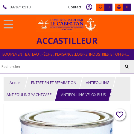
0979716510
Contact
0
0
ACCASTILLEUR
EQUIPEMENT BATEAU , PÊCHE , PLAISANCE ,LOISIRS, INDUSTRIES ,ET OFFSHORE
Accueil
ENTRETIEN ET REPARATION
ANTIFOULING
ANTIFOULING YACHTCARE
ANTIFOULING VELOX PLUS