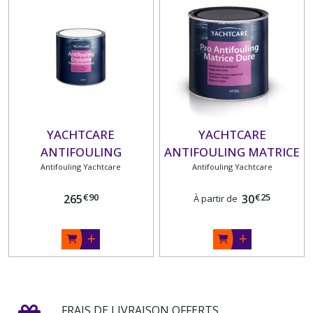
YACHTCARE
YACHTCARE
ANTIFOULING
ANTIFOULING MATRICE
ERODABLE HAUTE
Antifouling Yachtcare
Antifouling Yachtcare
DURE 0,75 L
PERFORMANCE 5 L
€
90
€
25
265
30
À partir de
FRAIS DE LIVRAISON OFFERTS